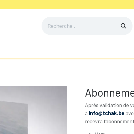
ir un abo
Acheter un numéro
Cofinancer une e
Abonneme
Après validation de v
à
info@tchak.be
avec
recevra l’abonnement