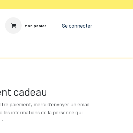
Se connecter
Mon panier
nquête
Article 27
Points de vente
Contact
nt cadeau
otre paiement, merci d’envoyer un email
 les informations de la personne qui
 :