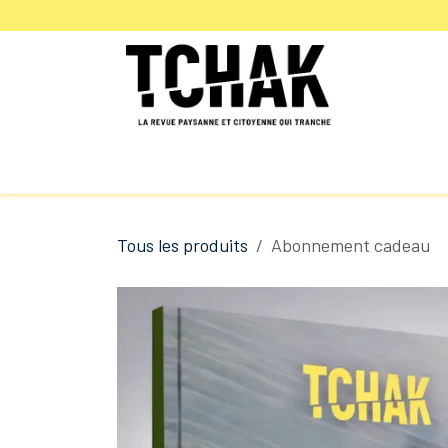
Se rendre au contenu
Site éditorial
S'abonner
Offr
Tous les produits
Abonnement cadeau